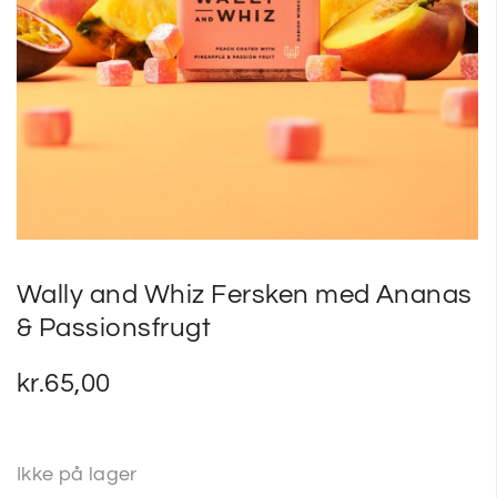
SP
SM
Wally and Whiz Fersken med Ananas
& Passionsfrugt
kr.
65,00
Ikke på lager