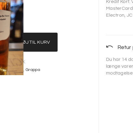
Kredit Kort:
MasterCard,
Electron, JC
TILFØJ TIL KURV
Retur 
Du har 14 da
):
VORMARK
længe varen
 produceret
,
Grappa
modtagelse