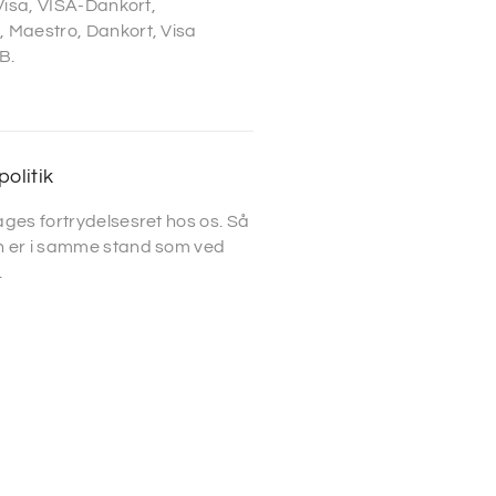
 Visa, VISA-Dankort,
 Maestro, Dankort, Visa
B.
politik
ges fortrydelsesret hos os. Så
 er i samme stand som ved
.