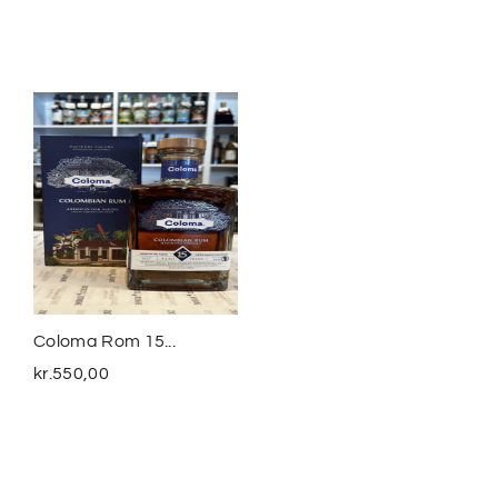
Coloma Rom 15...
Smuggler´s Treasure
The...
kr.
550,00
kr.
399,00