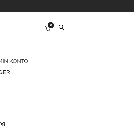
0
MIN KONTO
GER
ing