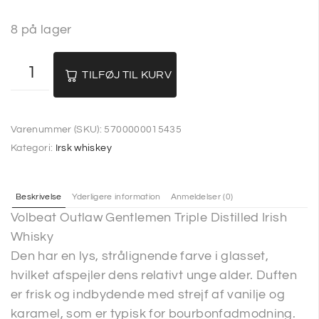
8 på lager
TILFØJ TIL KURV
Varenummer (SKU):
5700000015435
Kategori:
Irsk whiskey
Beskrivelse
Yderligere information
Anmeldelser (0)
Volbeat Outlaw Gentlemen Triple Distilled Irish
Whisky
Den har en lys, strålignende farve i glasset,
hvilket afspejler dens relativt unge alder. Duften
er frisk og indbydende med strejf af vanilje og
karamel, som er typisk for bourbonfadmodning.