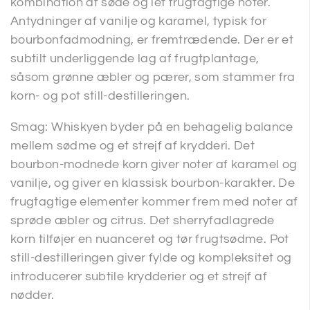
kombination af søde og let frugtagtige noter.
Antydninger af vanilje og karamel, typisk for
bourbonfadmodning, er fremtrædende. Der er et
subtilt underliggende lag af frugtplantage,
såsom grønne æbler og pærer, som stammer fra
korn- og pot still-destilleringen.
Smag: Whiskyen byder på en behagelig balance
mellem sødme og et strejf af krydderi. Det
bourbon-modnede korn giver noter af karamel og
vanilje, og giver en klassisk bourbon-karakter. De
frugtagtige elementer kommer frem med noter af
sprøde æbler og citrus. Det sherryfadlagrede
korn tilføjer en nuanceret og tør frugtsødme. Pot
still-destilleringen giver fylde og kompleksitet og
introducerer subtile krydderier og et strejf af
nødder.