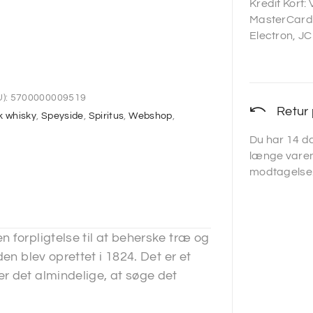
Kredit Kort:
MasterCard,
Electron, JC
):
5700000009519
Retur 
k whisky
,
Speyside
,
Spiritus
,
Webshop
,
Du har 14 da
længe varen
modtagelse
 forpligtelse til at beherske træ og
en blev oprettet i 1824. Det er et
r det almindelige, at søge det