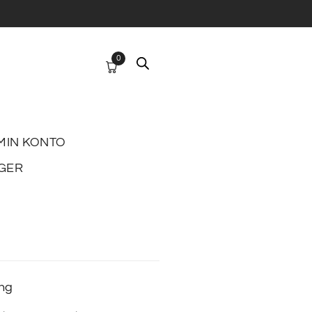
0
MIN KONTO
GER
ing