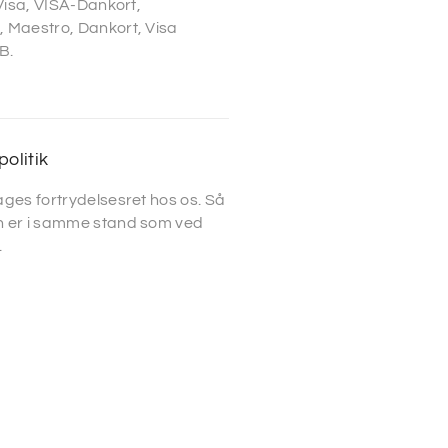
 Visa, VISA-Dankort,
 Maestro, Dankort, Visa
B.
politik
ges fortrydelsesret hos os. Så
 er i samme stand som ved
.