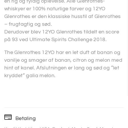
en rig og fyldig oplevelse. Alle Glenrothes-
whiskyer er 100% naturlige farver og 12YO
Glenrothes er den klassiske husstil af Glenrothes
– frugtagtig og sød.
Derudover blev 12YO Glenrothes tildelt en score
på 93 ved Ultimate Spirits Challenge 2018.
The Glenrothes 12YO har en let duft af banan og
vanilje og smager af banan, citron og melon med
hint af kanel. Afslutningen er lang og sød og ”let
kryddet” galia melon.
Betaling