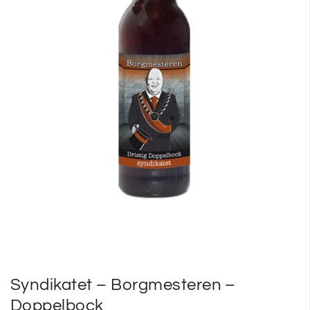
SP
SM
Syndikatet – Borgmesteren –
Doppelbock