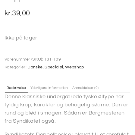
kr.
39,00
Ikke på lager
Varenummer (SKU):
131-109
Kategorier:
Danske
,
Specialøl
,
Webshop
Beskrivelse
Yderligere information
Anmeldelser (0)
Denne klassiske undergærede tyske øltype har
fyldig krop, karakter og behagelig sødme. Den er
rund og blød i smagen. Sådan er Borgmesteren
fra Syndikatet også.
Syndikatets Doppelbock er blevet til i et ærefuldt