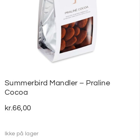
SP
SM
Summerbird Mandler – Praline
Cocoa
kr.
66,00
Ikke på lager