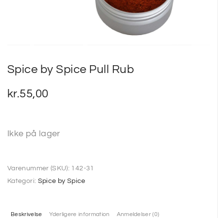
SP
SM
Spice by Spice Pull Rub
kr.
55,00
Ikke på lager
Varenummer (SKU):
142-31
Kategori:
Spice by Spice
Beskrivelse
Yderligere information
Anmeldelser (0)