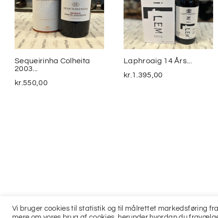
Sequeirinha Colheita
Laphroaig 14 Års...
2003...
kr.
1.395,00
kr.
550,00
Vi bruger cookies til statistik og til målrettet markedsføring 
mere om vores brug af cookies, herunder hvordan du fravælge