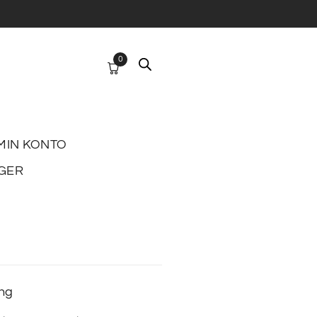
0
MIN KONTO
GER
ing