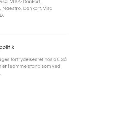
 Visa, VISA-Dankort,
 Maestro, Dankort, Visa
B.
politik
ges fortrydelsesret hos os. Så
 er i samme stand som ved
.