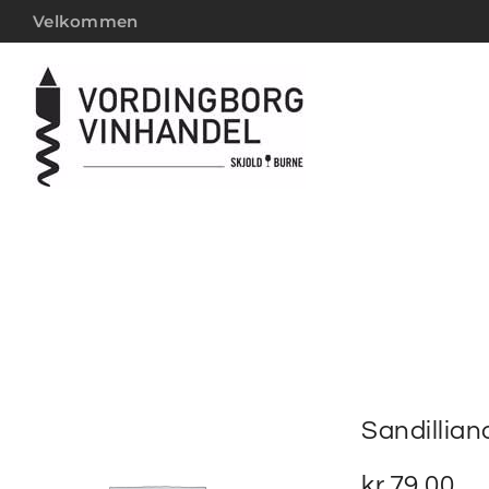
Velkommen
Sandillian
kr.
79,00