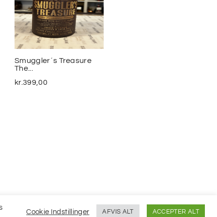
Smuggler´s Treasure
2020 Meursalt Blagny...
The...
kr.
1.100,00
kr.
399,00
s
Cookie Indstillinger
AFVIS ALT
ACCEPTER ALT