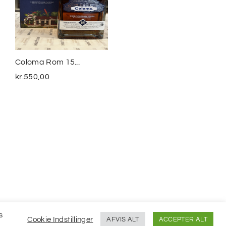
Coloma Rom 15...
Smuggler´s Treasure
The...
kr.
550,00
kr.
399,00
s
Cookie Indstillinger
AFVIS ALT
ACCEPTER ALT