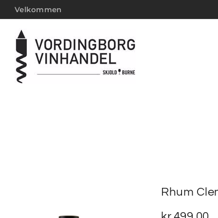
Velkommen
Rhum Cle
kr.
499,00