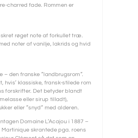
e, re-charred fade. Rommen er
ret røget note af forkullet træ.
 noter af vanilje, lakrids og hvid
ole – den franske ”landbrugsrom”.
hvis’ klassiske, fransk-stilede rom
s forskrifter. Det betyder blandt
elasse eller sirup tilladt),
ukker eller ”snyd” med alderen.
ntagen Domaine L’Acajou i 1887 –
 i Martinique skrantede pga. roens