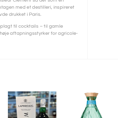
sieur Clément så det som en
tagen med et destilleri, inspireret
de drukket i Paris.
lagt til cocktails – til gamle
øje aftapningsstyrker for agricole-