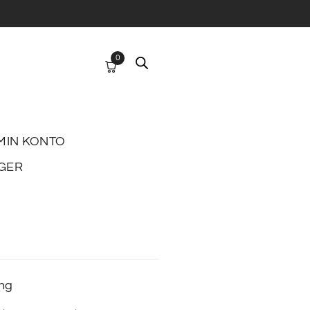
0
MIN KONTO
GER
ing