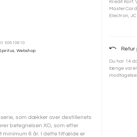
Kredit Kort:
MasterCard,
Electron, JC
):
50610610
Retur 
Spiritus
,
Webshop
Du har 14 da
længe varen
modtagelse
erie, som dækker over destilleriets
rer betegnelsen XO, som efter
t minimum 6 år. I dette tilfælde er