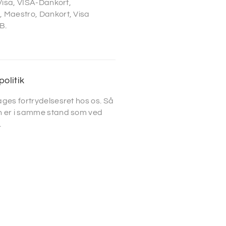
 Visa, VISA-Dankort,
 Maestro, Dankort, Visa
B.
politik
ges fortrydelsesret hos os. Så
 er i samme stand som ved
.