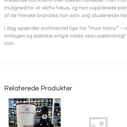
voksende dominans over sukkermarkedet. Men Mon
mulighed for at skifte fokus, og han supplerede plan
af de franske brandies han som ung studerende hav
I dag spænder sortimentet lige fra ”rhum blanc” – op
vintages og sjældne single casks ved usædvanligt h
rom.
Relaterede Produkter