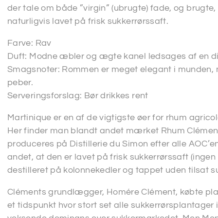
der tale om både ”virgin” (ubrugte) fade, og brugt
naturligvis lavet på frisk sukkerrørssaft.
Farve: Rav
Duft: Modne æbler og ægte kanel ledsages af en disk
Smagsnoter: Rommen er meget elegant i munden, med
peber.
Serveringsforslag: Bør drikkes rent
Martinique er en af de vigtigste øer for rhum agric
Her finder man blandt andet mærket Rhum Clément, 
produceres på Distillerie du Simon efter alle AOC’en
andet, at den er lavet på frisk sukkerrørssaft (ingen m
destilleret på kolonnekedler og tappet uden tilsat s
Cléments grundlægger, Homére Clément, købte pla
et tidspunkt hvor stort set alle sukkerrørsplantager