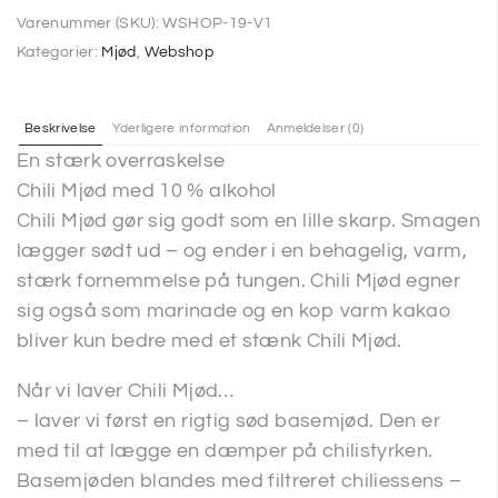
Varenummer (SKU):
WSHOP-19-V1
Kategorier:
Mjød
,
Webshop
Beskrivelse
Yderligere information
Anmeldelser (0)
En stærk overraskelse
Chili Mjød med 10 % alkohol
Chili Mjød gør sig godt som en lille skarp. Smagen
lægger sødt ud – og ender i en behagelig, varm,
stærk fornemmelse på tungen. Chili Mjød egner
sig også som marinade og en kop varm kakao
bliver kun bedre med et stænk Chili Mjød.
Når vi laver Chili Mjød…
– laver vi først en rigtig sød basemjød. Den er
med til at lægge en dæmper på chilistyrken.
Basemjøden blandes med filtreret chiliessens –