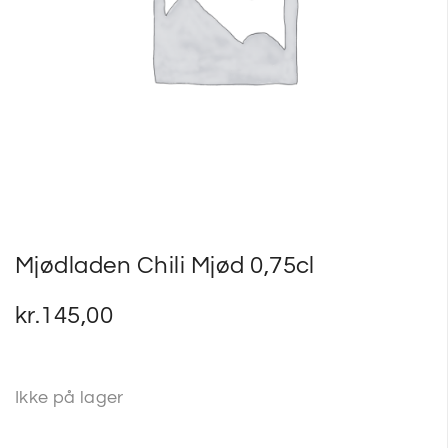
SP
SM
Mjødladen Chili Mjød 0,75cl
kr.
145,00
Ikke på lager