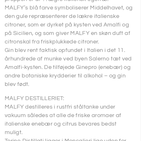
MALFY’s blå farve symboliserer Middelhavet, og
den gule repræsenterer de lækre italienske
citroner, som er dyrket på kysten ved Amalfi og
på Sicilien, og som giver MALFY en skøn duft af
citronskal fra friskplukkede citroner.
Gin blev rent faktisk opfundet i Italien i det 11.
århundrede af munke ved byen Salerno tæt ved
Amalfi-kysten. De tilføjede Ginepro (enebær) og
andre botaniske krydderier til alkohol – og gin
blev født.
MALFY DESTILLERIET:
MALFY destilleres i rustfri ståltanke under
vakuum således at alle de friske aromaer af
italienske enebær og citrus bevares bedst
muligt.
Torino Distillati ligger i Moncalieri lige uden for