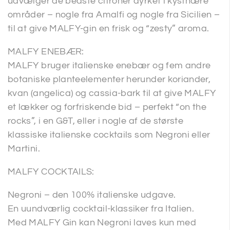
udvælger de bedste citroner dyrket i kystnære
områder – nogle fra Amalfi og nogle fra Sicilien –
til at give MALFY-gin en frisk og “zesty” aroma.
MALFY ENEBÆR:
MALFY bruger italienske enebær og fem andre
botaniske planteelementer herunder koriander,
kvan (angelica) og cassia-bark til at give MALFY
et lækker og forfriskende bid – perfekt “on the
rocks”, i en G&T, eller i nogle af de største
klassiske italienske cocktails som Negroni eller
Martini.
MALFY COCKTAILS:
Negroni – den 100% italienske udgave.
En uundværlig cocktail-klassiker fra Italien.
Med MALFY Gin kan Negroni laves kun med