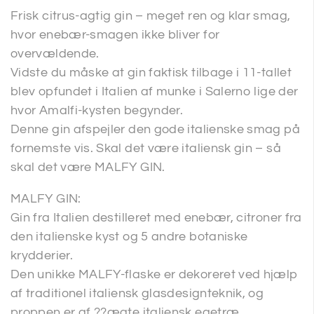
Frisk citrus-agtig gin – meget ren og klar smag,
hvor enebær-smagen ikke bliver for
overvældende.
Vidste du måske at gin faktisk tilbage i 11-tallet
blev opfundet i Italien af munke i Salerno lige der
hvor Amalfi-kysten begynder.
Denne gin afspejler den gode italienske smag på
fornemste vis. Skal det være italiensk gin – så
skal det være MALFY GIN.
MALFY GIN:
Gin fra Italien destilleret med enebær, citroner fra
den italienske kyst og 5 andre botaniske
krydderier.
Den unikke MALFY-flaske er dekoreret ved hjælp
af traditionel italiensk glasdesignteknik, og
proppen er af ??ægte italiensk egetræ.