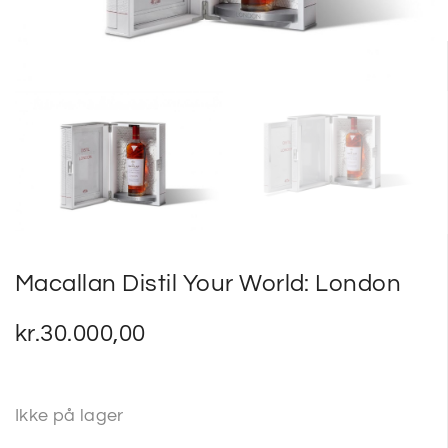
SP
SM
Macallan Distil Your World: London
kr.
30.000,00
Ikke på lager