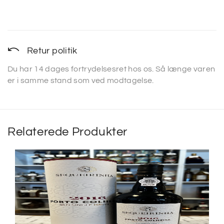
Retur politik
Du har 14 dages fortrydelsesret hos os. Så længe varen
er i samme stand som ved modtagelse.
Relaterede Produkter