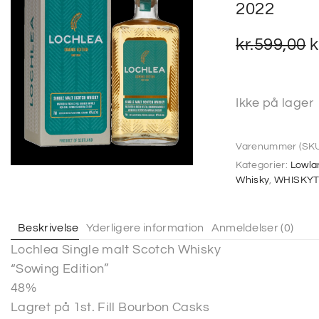
2022
kr.
599,00
k
Ikke på lager
Varenummer (SKU
Kategorier:
Lowla
Whisky
,
WHISKYT
Beskrivelse
Yderligere information
Anmeldelser (0)
Lochlea Single malt Scotch Whisky
“Sowing Edition”
48%
Lagret på 1st. Fill Bourbon Casks