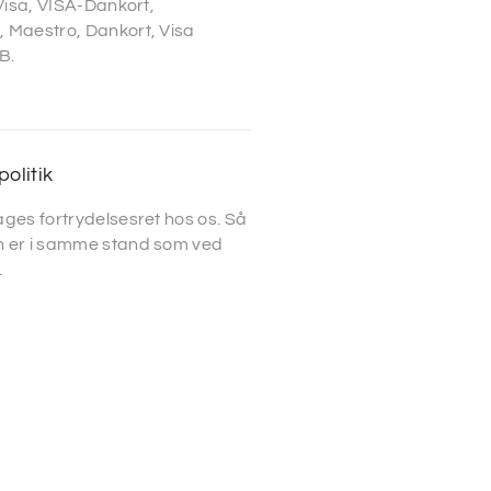
 Visa, VISA-Dankort,
 Maestro, Dankort, Visa
B.
politik
ges fortrydelsesret hos os. Så
 er i samme stand som ved
.