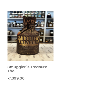
Smuggler´s Treasure
2020 Meursalt Blagny...
The...
kr.
1.100,00
kr.
399,00