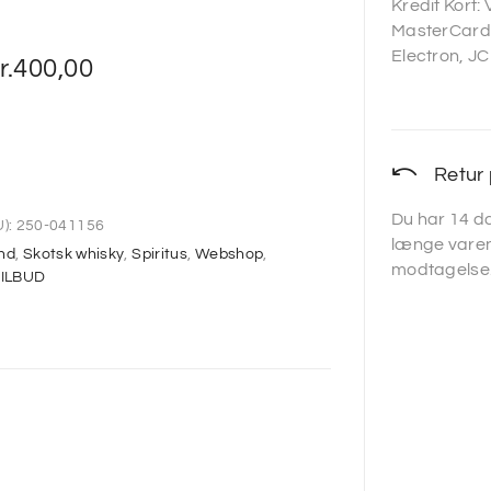
Kredit Kort:
MasterCard,
Electron, JC
r.
400,00
Retur 
Du har 14 da
):
250-041156
længe varen
nd
,
Skotsk whisky
,
Spiritus
,
Webshop
,
modtagelse
ILBUD