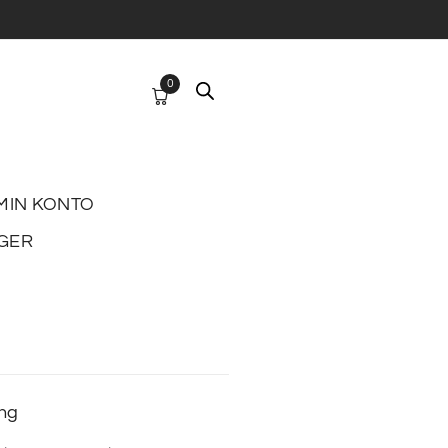
0
MIN KONTO
GER
ing