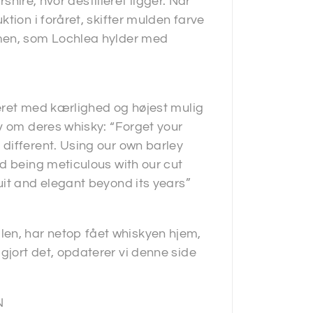
rshire, hvor destilleret ligger. Når
tion i foråret, skifter mulden farve
omen, som Lochlea hylder med
eret med kærlighed og højest mulig
v om deres whisky: “Forget your
different. Using our own barley
d being meticulous with our cut
uit and elegant beyond its years”
n, har netop fået whiskyen hjem,
jort det, opdaterer vi denne side
N