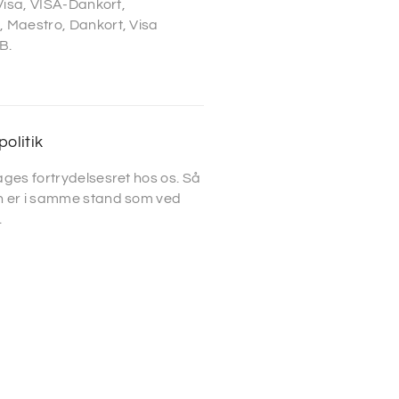
 Visa, VISA-Dankort,
 Maestro, Dankort, Visa
B.
politik
ges fortrydelsesret hos os. Så
 er i samme stand som ved
.