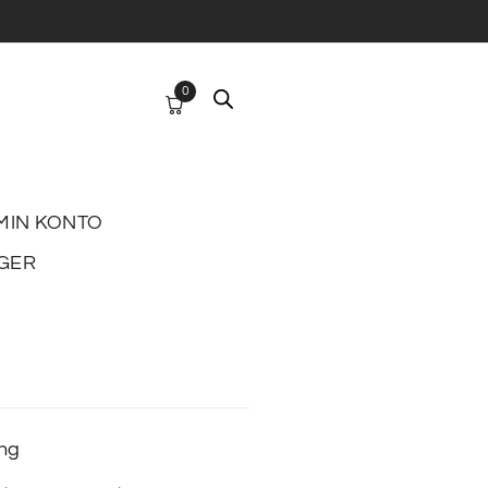
0
MIN KONTO
GER
ing