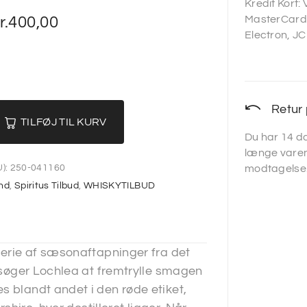
Kredit Kort:
r.
400,00
MasterCard,
Electron, JC
Retur 
TILFØJ TIL KURV
Du har 14 da
længe varen
):
250-041160
modtagelse
nd
,
Spiritus Tilbud
,
WHISKYTILBUD
 serie af sæsonaftapninger fra det
orsøger Lochlea at fremtrylle smagen
s blandt andet i den røde etiket,