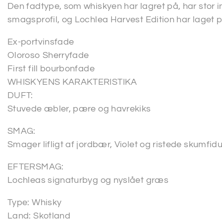
Den fadtype, som whiskyen har lagret på, har stor 
smagsprofil, og Lochlea Harvest Edition har laget på
Ex-portvinsfade
Oloroso Sherryfade
First fill bourbonfade
WHISKYENS KARAKTERISTIKA
DUFT:
Stuvede æbler, pære og havrekiks
SMAG:
Smager lifligt af jordbær, Violet og ristede skumfid
EFTERSMAG:
Lochleas signaturbyg og nyslået græs
Type: Whisky
Land: Skotland