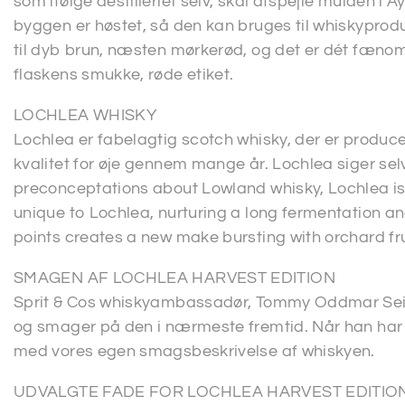
som ifølge destilleriet selv, skal afspejle mulden i Ay
byggen er høstet, så den kan bruges til whiskyproduk
til dyb brun, næsten mørkerød, og det er dét fæn
flaskens smukke, røde etiket.
LOCHLEA WHISKY
Lochlea er fabelagtig scotch whisky, der er produc
kvalitet for øje gennem mange år. Lochlea siger sel
preconceptations about Lowland whisky, Lochlea is 
unique to Lochlea, nurturing a long fermentation an
points creates a new make bursting with orchard fr
SMAGEN AF LOCHLEA HARVEST EDITION
Sprit & Cos whiskyambassadør, Tommy Oddmar Seile
og smager på den i nærmeste fremtid. Når han har g
med vores egen smagsbeskrivelse af whiskyen.
UDVALGTE FADE FOR LOCHLEA HARVEST EDITIO