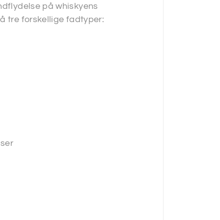
indflydelse på whiskyens
 tre forskellige fadtyper:
user