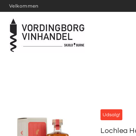
Velkommen
Udsalg!
Lochlea Ha