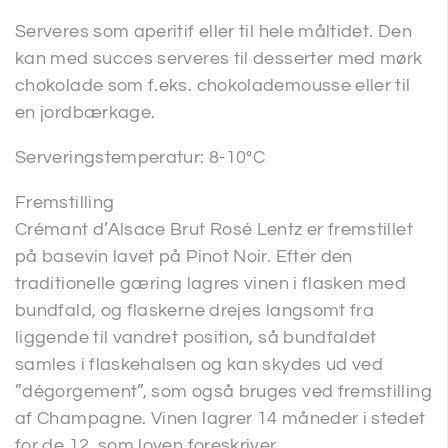
Serveres som aperitif eller til hele måltidet. Den
kan med succes serveres til desserter med mørk
chokolade som f.eks. chokolademousse eller til
en jordbærkage.
Serveringstemperatur: 8-10°C
Fremstilling
Crémant d’Alsace Brut Rosé Lentz er fremstillet
på basevin lavet på Pinot Noir. Efter den
traditionelle gæring lagres vinen i flasken med
bundfald, og flaskerne drejes langsomt fra
liggende til vandret position, så bundfaldet
samles i flaskehalsen og kan skydes ud ved
”dégorgement”, som også bruges ved fremstilling
af Champagne. Vinen lagrer 14 måneder i stedet
for de 12, som loven foreskriver.