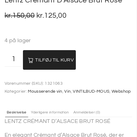
Lentz Cremant D’Alsace Brut Rose
kr.
150,00
kr.
125,00
4 på lager
TILFØJ TIL KURV
Varenummer (SKU):
1321063
Kategorier:
Mousserende vin
,
Vin
,
VINTILBUD-MOUS
,
Webshop
Beskrivelse
Yderligere information
Anmeldelser (0)
LENTZ CRÉMANT D’ALSACE BRUT ROSÉ
En elegant Crémant d’Alsace Brut Rosé, der er