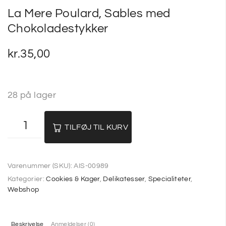
La Mere Poulard, Sables med
SP
Chokoladestykker
SM
kr.
35,00
28 på lager
TILFØJ TIL KURV
Varenummer (SKU):
AIS-00989
Kategorier:
Cookies & Kager
,
Delikatesser
,
Specialiteter
,
Webshop
Beskrivelse
Anmeldelser (0)