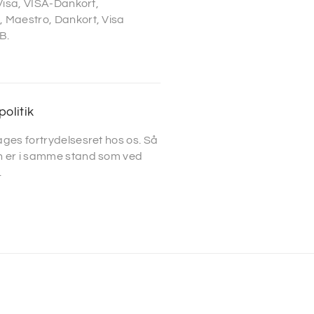
 Visa, VISA-Dankort,
 Maestro, Dankort, Visa
B.
politik
ges fortrydelsesret hos os. Så
 er i samme stand som ved
.