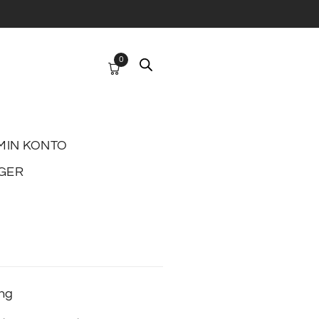
0
MIN KONTO
GER
ing