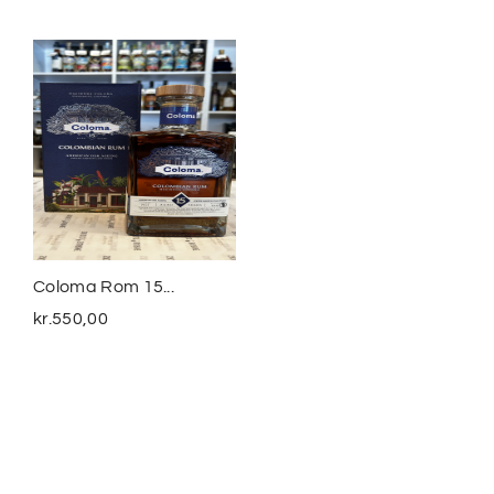
Coloma Rom 15...
Smuggler´s Treasure
The...
kr.
550,00
kr.
399,00