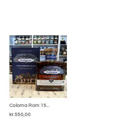
Coloma Rom 15...
Smuggler´s Treasure
The...
kr.
550,00
kr.
399,00