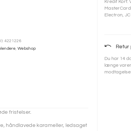
Kredit Kort:
MasterCard,
Electron, JC
):
4221226
Retur 
alendere
,
Webshop
Du har 14 da
længe varen
modtagelse
de fristelser.
te, håndlavede karameller, ledsaget