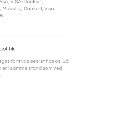
 Visa, VISA-Dankort,
 Maestro, Dankort, Visa
B.
politik
ges fortrydelsesret hos os. Så
 er i samme stand som ved
.