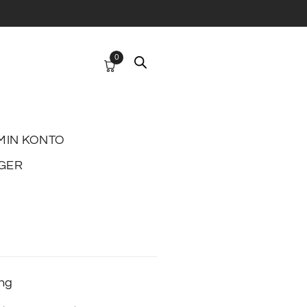
0
MIN KONTO
GER
ing