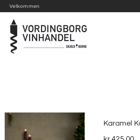
Velkommen
Karamel K
kr.
425,00