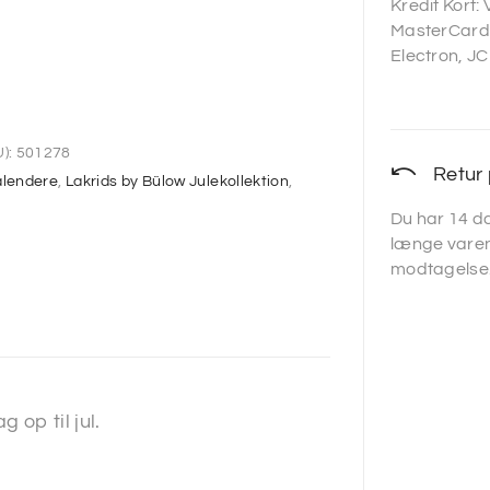
Kredit Kort:
MasterCard,
Electron, JC
):
501278
Retur 
alendere
,
Lakrids by Bülow Julekollektion
,
Du har 14 da
længe varen
modtagelse
 op til jul.