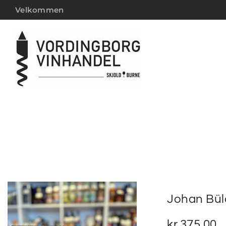
Velkommen
Johan Bül
kr.
375,00