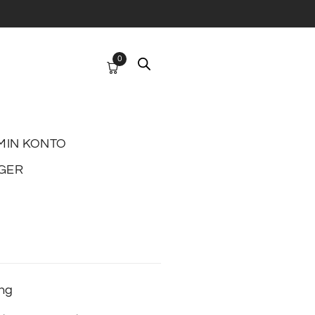
0
MIN KONTO
GER
ing