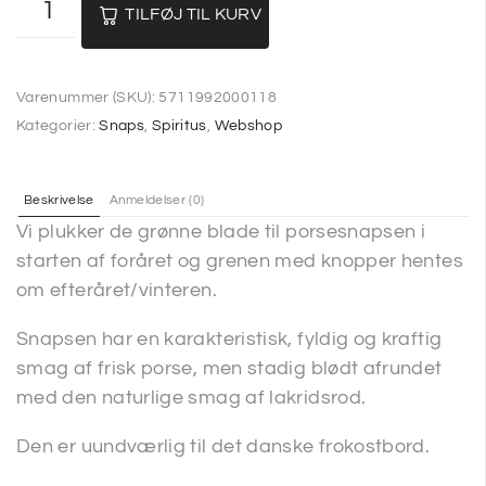
TILFØJ TIL KURV
Varenummer (SKU):
5711992000118
Kategorier:
Snaps
,
Spiritus
,
Webshop
Beskrivelse
Anmeldelser (0)
Vi plukker de grønne blade til porsesnapsen i
starten af foråret og grenen med knopper hentes
om efteråret/vinteren.
Snapsen har en karakteristisk, fyldig og kraftig
smag af frisk porse, men stadig blødt afrundet
med den naturlige smag af lakridsrod.
Den er uundværlig til det danske frokostbord.