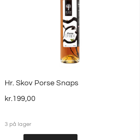
SP
SM
Hr. Skov Porse Snaps
kr.
199,00
3 på lager