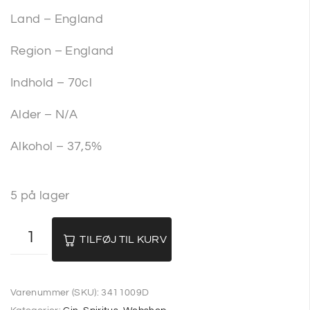
Land – England
Region – England
Indhold – 70cl
Alder – N/A
Alkohol – 37,5%
5 på lager
TILFØJ TIL KURV
Varenummer (SKU):
3411009D