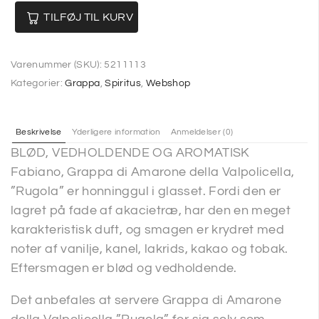
TILFØJ TIL KURV
Varenummer (SKU):
5211113
Kategorier:
Grappa
,
Spiritus
,
Webshop
Beskrivelse
Yderligere information
Anmeldelser (0)
BLØD, VEDHOLDENDE OG AROMATISK
Fabiano, Grappa di Amarone della Valpolicella,
”Rugola” er honninggul i glasset. Fordi den er
lagret på fade af akacietræ, har den en meget
karakteristisk duft, og smagen er krydret med
noter af vanilje, kanel, lakrids, kakao og tobak.
Eftersmagen er blød og vedholdende.
Det anbefales at servere Grappa di Amarone