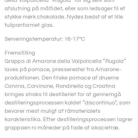
della Valpolicella ”Rugola” for sig selv som
afslutning på måltidet, eller som ledsager til et
stykke mørk chokolade. Nydes bedst af et lille
tulipanformet glas.
Serveringstemperatur: 16-17°C
Fremstilling
Grappa di Amarone della Valpolicella ”Rugola”
laves på pomace, presserester fra Amarone-
produktionen. Den friske pomace af druerne
Corvina, Corvinone, Rondinella og Croatina
bringes straks til destilleriet for at gennemgå
destilleringsprocessen kaldet ”discontinuo”, som
bevarer mest muligt af råmaterialets
karakteristika. Efter destilleringsprocessen lagrer
grappaen ni måneder på fade af akacietræ.