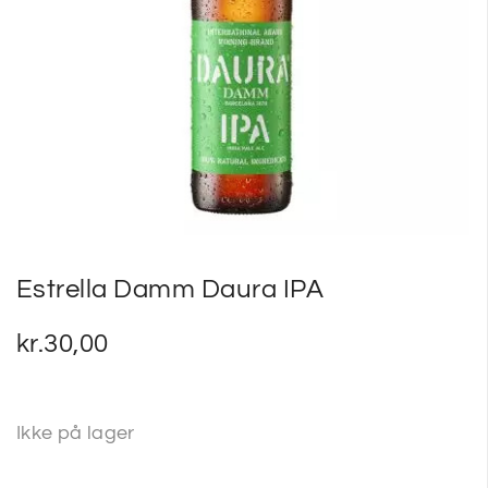
SP
SM
Estrella Damm Daura IPA
kr.
30,00
Ikke på lager