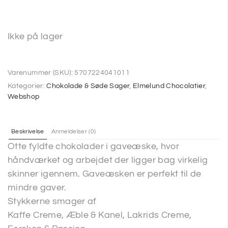
SP
Ikke på lager
SM
Varenummer (SKU):
5707224041011
Kategorier:
Chokolade & Søde Sager
,
Elmelund Chocolatier
,
Webshop
Beskrivelse
Anmeldelser (0)
Otte fyldte chokolader i gaveæske, hvor
håndværket og arbejdet der ligger bag virkelig
skinner igennem. Gaveæsken er perfekt til de
mindre gaver.
Stykkerne smager af
Kaffe Creme, Æble & Kanel, Lakrids Creme,