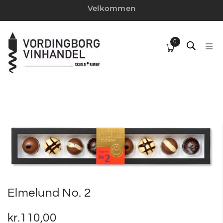
Velkommen
0
HJ
SP
VI
W
MI
Elmelund No. 2
VI
kr.
110,00