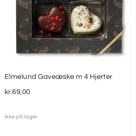
SP
SM
Elmelund Gaveæske m 4 Hjerter
kr.
69,00
Ikke på lager