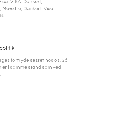
 Visa, VISA-Dankort,
 Maestro, Dankort, Visa
B.
politik
ges fortrydelsesret hos os. Så
 er i samme stand som ved
.