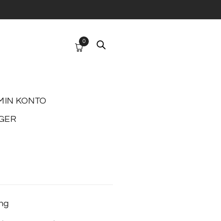
0
MIN KONTO
GER
ing