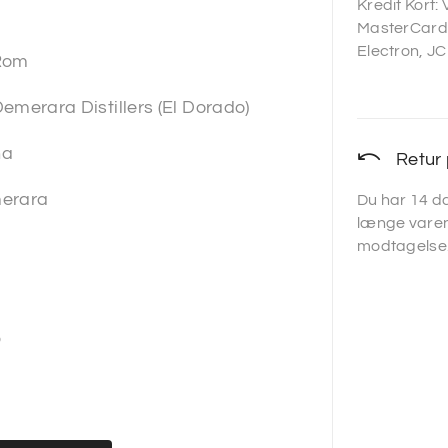
Kredit Kort:
MasterCard,
Electron, JC
Rom
emerara Distillers (El Dorado)
na
Retur 
erara
Du har 14 da
længe varen
l
modtagelse
%