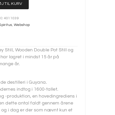
ØJ TIL KURV
):
4011039
Spiritus
,
Webshop
y Still, Wooden Double Pot Still og
 har lagret i mindst 15 år på
mange år.
e destilleri i Guyana.
ernes indtog i 1600-tallet.
og -produktion, en hovedingrediens i
 men dette antal faldt gennem årene
, og i dag er der som nævnt kun et