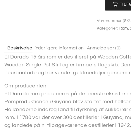
TILF
Varenummer (SKU
Kategorier:
Rom
,
Beskrivelse
Yderligere information
Anmeldelser (0)
El Dorado 15 års rom er destilleret på Wooden Coffe
Wooden Single Pot Still og er firmaets flagskib. Den
bourbonfade og har vundet guldmedaljer gennem 
Om producenten
El Dorado rom produceres på det eneste eksisterend
Romproduktionen i Guyana blev startet med hollænd
Hollænderne inddrog land til dyrkning af sukkerrør 
rom. I 1780 var der over 300 destillerier i Guyana,
og landede på ni tilbageværende destillerier i 1942