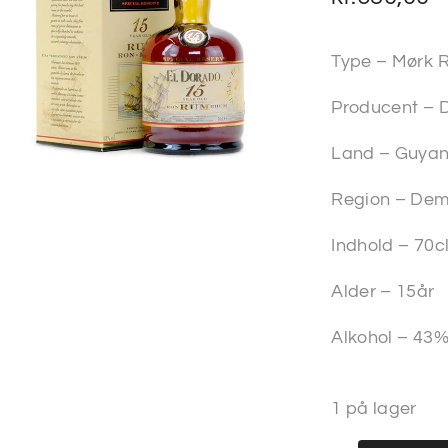
Type – Mørk 
Producent – D
Land – Guya
Region – Dem
Indhold – 70c
Alder – 15år
Alkohol – 43
1 på lager