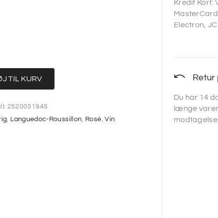
Kredit Kort:
MasterCard,
Electron, JC
Retur 
ØJ TIL KURV
Du har 14 da
):
2520031945
længe varen
rig
,
Languedoc-Roussillon
,
Rosé
,
Vin
modtagelse