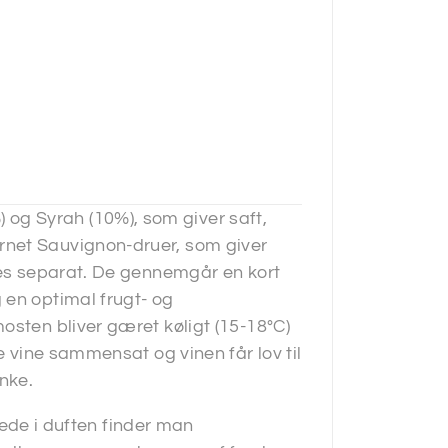
g Syrah (10%), som giver saft,
rnet Sauvignon-druer, som giver
eres separat. De gennemgår en kort
 en optimal frugt- og
osten bliver gæret køligt (15-18°C)
e vine sammensat og vinen får lov til
nke.
erede i duften finder man