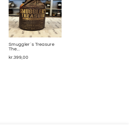
Smuggler´s Treasure
2020 Meursalt Blagny...
The...
kr.
1.100,00
kr.
399,00