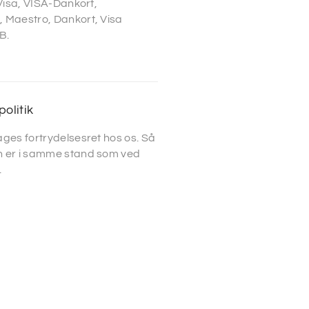
 Visa, VISA-Dankort,
 Maestro, Dankort, Visa
B.
politik
ges fortrydelsesret hos os. Så
 er i samme stand som ved
.