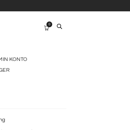
0
MIN KONTO
GER
ing