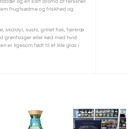
dbær og en sart aroma af ferskner.
lem frugtsødme og friskhed og
skaldyr, sushi, grillet fisk, fjerkræ
d grøntsager eller kød med hvid
er ligesom født til et lille glas i