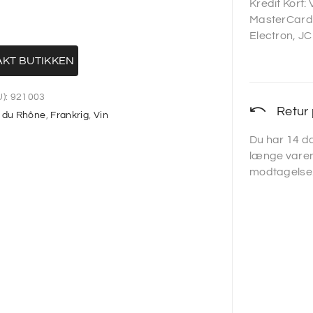
Kredit Kort:
MasterCard,
Electron, JC
KT BUTIKKEN
):
921003
Retur 
 du Rhône
,
Frankrig
,
Vin
Du har 14 da
længe varen
modtagelse