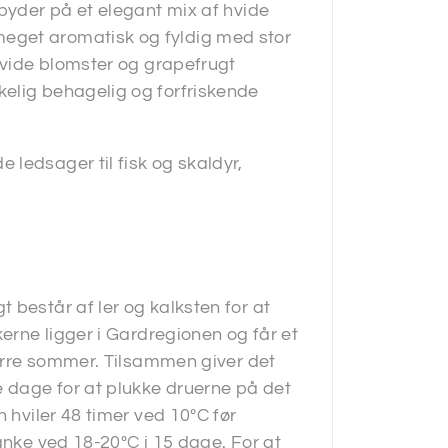
 byder på et elegant mix af hvide
eget aromatisk og fyldig med stor
 Hvide blomster og grapefrugt
elig behagelig og forfriskende
ledsager til fisk og skaldyr,
 består af ler og kalksten for at
kerne ligger i Gardregionen og får et
 tørre sommer. Tilsammen giver det
e dage for at plukke druerne på det
 hviler 48 timer ved 10ºC før
anke ved 18-20ºC i 15 dage. For at