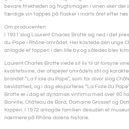
bevare friskheden og frugtsmagen i vinen sker der
færdige vin tappes på flasker i marts året efter høs
Om producenten
I 1931 slog Laurent Charles Brotte sig ned i det pr
du-Pape i Rhône-området. Her kastede den unge Cha
anlagde et tapperi i den lille by og således blev kim
Laurent Charles Brotte viede sit liv til at forsyne v
kvalitetsvine, der afspejler områdets stil og karakteri
brandet ”La Fiole du Pape”, som for alvor slog Chât
bevidsthed, og i dag eksporteres ”La Fiole du Pape” 
Brotte er i dag et dynamisk vinfirma med over 60
Barville, Château de Bord, Domaine Grosset og Do
tapperi. I 1972 anlagde familien desuden et muse
nærmere på Rhône dalens historie.