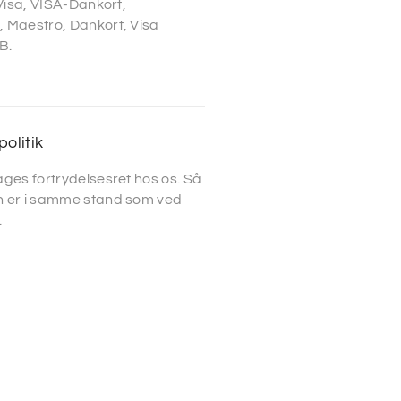
 Visa, VISA-Dankort,
 Maestro, Dankort, Visa
B.
politik
ges fortrydelsesret hos os. Så
 er i samme stand som ved
.