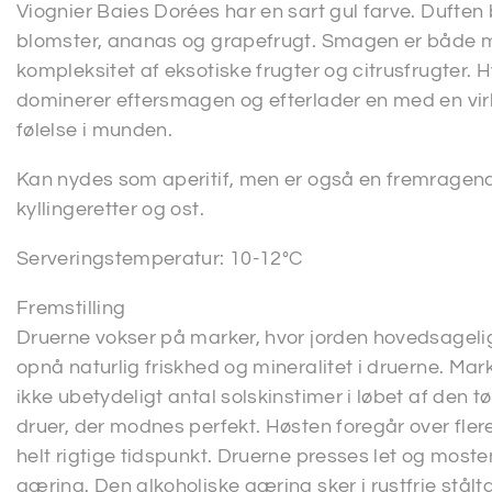
Viognier Baies Dorées har en sart gul farve. Duften
blomster, ananas og grapefrugt. Smagen er både m
kompleksitet af eksotiske frugter og citrusfrugter.
dominerer eftersmagen og efterlader en med en virk
følelse i munden.
Kan nydes som aperitif, men er også en fremragende 
kyllingeretter og ost.
Serveringstemperatur: 10-12°C
Fremstilling
Druerne vokser på marker, hvor jorden hovedsageligt
opnå naturlig friskhed og mineralitet i druerne. Mar
ikke ubetydeligt antal solskinstimer i løbet af den
druer, der modnes perfekt. Høsten foregår over fler
helt rigtige tidspunkt. Druerne presses let og mosten
gæring. Den alkoholiske gæring sker i rustfrie stålt