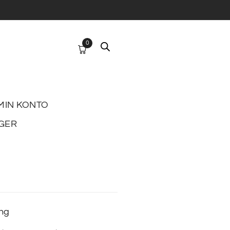
0
MIN KONTO
GER
ing