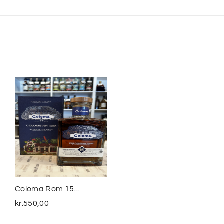
Coloma Rom 15...
Smuggler´s Treasure
The...
kr.
550,00
kr.
399,00