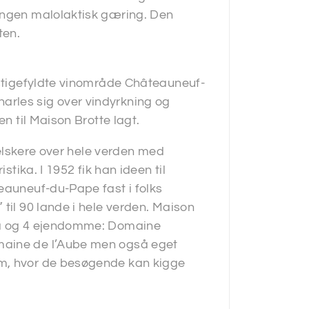
 ingen malolaktisk gæring. Den
ten.
estigefyldte vinområde Châteauneuf-
rles sig over vindyrkning og
en til Maison Brotte lagt.
inelskere over hele verden med
stika. I 1952 fik han ideen til
eauneuf-du-Pape fast i folks
til 90 lande i hele verden. Maison
 ha og 4 ejendomme: Domaine
maine de l’Aube men også eget
um, hvor de besøgende kan kigge