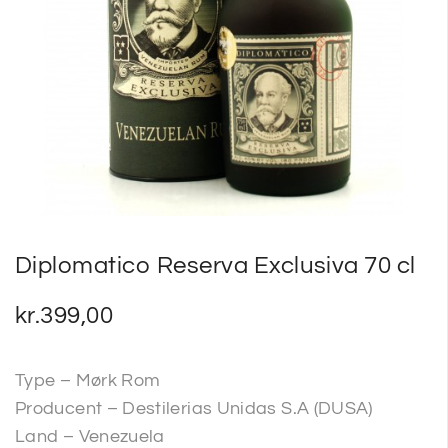
SP
SM
Diplomatico Reserva Exclusiva 70 cl
kr.
399,00
Type – Mørk Rom
Producent – Destilerias Unidas S.A (DUSA)
Land – Venezuela