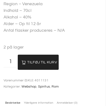
Region – Venezuela
Indhold – 70cl
Alkohol – 40%
Alder – Op til 12 år
Antal flasker produceres – N/A
2 på lager
TILFØJ TIL KURV
Varenummer (SKU):
4011131
Kategorier:
Webshop
,
Spiritus
,
Rom
Beskrivelse
Yderligere information
Anmeldelser (0)