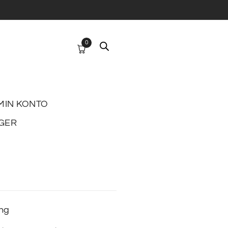
0
MIN KONTO
GER
ing