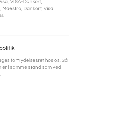
 Visa, VISA-Dankort,
 Maestro, Dankort, Visa
B.
politik
ges fortrydelsesret hos os. Så
 er i samme stand som ved
.