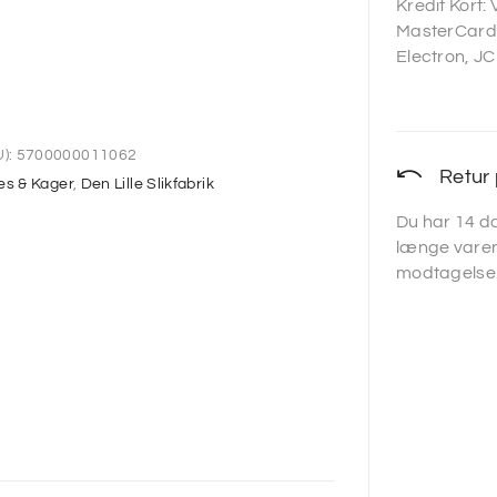
Kredit Kort:
MasterCard,
Electron, JC
):
5700000011062
Retur 
es & Kager
,
Den Lille Slikfabrik
Du har 14 da
længe varen
modtagelse