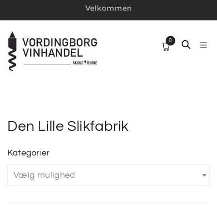
Velkommen
0
HJ
SP
VI
Den Lille Slikfabrik
W
Kategorier
Vælg mulighed
MI
VI