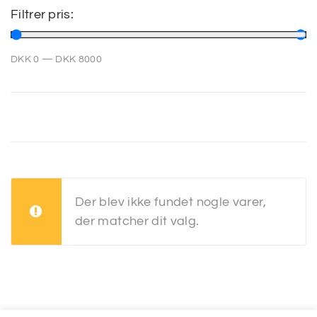
Filtrer pris:
SP
DKK
0
—
DKK
8000
SM
Der blev ikke fundet nogle varer,
der matcher dit valg.