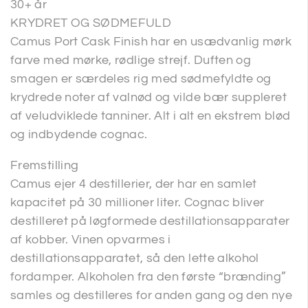
30+ år
KRYDRET OG SØDMEFULD
Camus Port Cask Finish har en usædvanlig mørk
farve med mørke, rødlige strejf. Duften og
smagen er særdeles rig med sødmefyldte og
krydrede noter af valnød og vilde bær suppleret
af veludviklede tanniner. Alt i alt en ekstrem blød
og indbydende cognac.
Fremstilling
Camus ejer 4 destillerier, der har en samlet
kapacitet på 30 millioner liter. Cognac bliver
destilleret på løgformede destillationsapparater
af kobber. Vinen opvarmes i
destillationsapparatet, så den lette alkohol
fordamper. Alkoholen fra den første “brænding”
samles og destilleres for anden gang og den nye