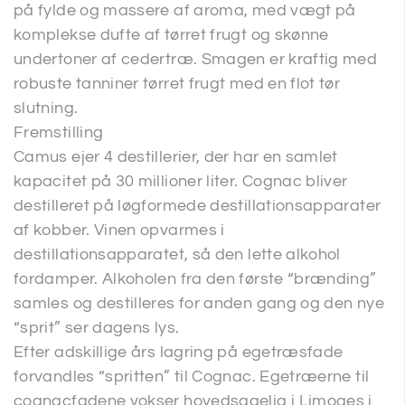
på fylde og massere af aroma, med vægt på
komplekse dufte af tørret frugt og skønne
undertoner af cedertræ. Smagen er kraftig med
robuste tanniner tørret frugt med en flot tør
slutning.
Fremstilling
Camus ejer 4 destillerier, der har en samlet
kapacitet på 30 millioner liter. Cognac bliver
destilleret på løgformede destillationsapparater
af kobber. Vinen opvarmes i
destillationsapparatet, så den lette alkohol
fordamper. Alkoholen fra den første “brænding”
samles og destilleres for anden gang og den nye
“sprit” ser dagens lys.
Efter adskillige års lagring på egetræsfade
forvandles “spritten” til Cognac. Egetræerne til
cognacfadene vokser hovedsagelig i Limoges i