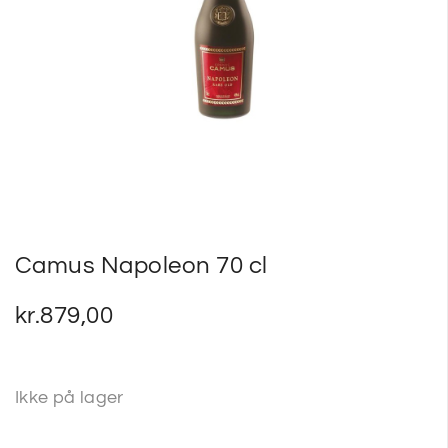
SP
SM
Camus Napoleon 70 cl
kr.
879,00
Ikke på lager