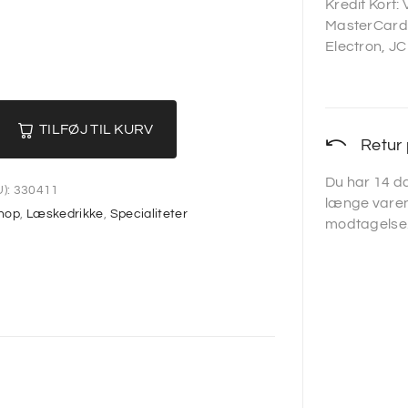
Kredit Kort:
MasterCard,
Electron, JC
TILFØJ TIL KURV
Retur 
Du har 14 da
):
330411
længe varen
hop
,
Læskedrikke
,
Specialiteter
modtagelse