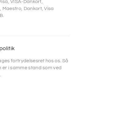
 Visa, VISA-Dankort,
 Maestro, Dankort, Visa
B.
politik
ges fortrydelsesret hos os. Så
 er i samme stand som ved
.