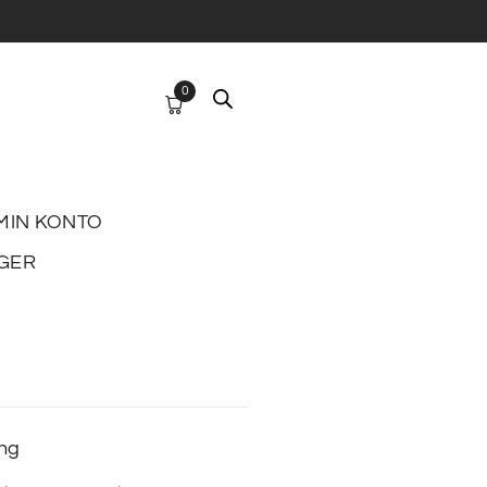
0
MIN KONTO
GER
ing