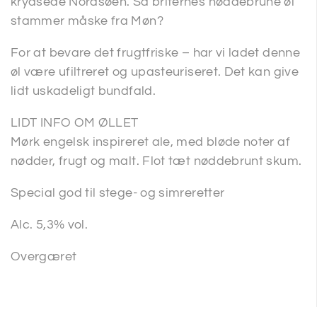
krydsede Nordsøen. Så briternes nøddebrune øl
stammer måske fra Møn?
For at bevare det frugtfriske – har vi ladet denne
øl være ufiltreret og upasteuriseret. Det kan give
lidt uskadeligt bundfald.
LIDT INFO OM ØLLET
Mørk engelsk inspireret ale, med bløde noter af
nødder, frugt og malt. Flot tæt nøddebrunt skum.
Special god til stege- og simreretter
Alc. 5,3% vol.
Overgæret