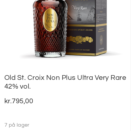
SP
SM
Old St. Croix Non Plus Ultra Very Rare
42% vol.
kr.
795,00
7 på lager