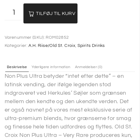
TILFØJ TIL KURV
Varenummer (SKU):
ROM02852
Kategorier:
A.H. Riise/Old St. Croix
,
Spirits Drinks
Beskrivelse
Yderligere information
Anmeldelser (0)
Non Plus Ultra betyder “intet efter dette” – en
latinsk vending, der ifølge legenden stod
indgraveret ved Herkules’ Søjler som grænsen
mellem den kendte og den ukendte verden. Det
er også navnet på vores mest eksklusive serie af
ultra-premium blends, hvor grænserne for smag
og finesse hele tiden udfordres og flyttes. Old St.
Croix Non Plus Ultra – Very Rare produceres kun,