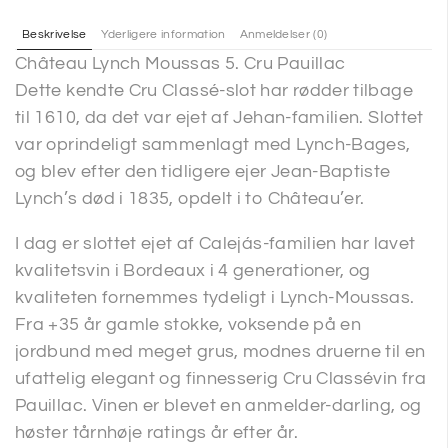
Beskrivelse
Yderligere information
Anmeldelser (0)
Château Lynch Moussas 5. Cru Pauillac
Dette kendte Cru Classé-slot har rødder tilbage
til 1610, da det var ejet af Jehan-familien. Slottet
var oprindeligt sammenlagt med Lynch-Bages,
og blev efter den tidligere ejer Jean-Baptiste
Lynch’s død i 1835, opdelt i to Château’er.
I dag er slottet ejet af Calejás-familien har lavet
kvalitetsvin i Bordeaux i 4 generationer, og
kvaliteten fornemmes tydeligt i Lynch-Moussas.
Fra +35 år gamle stokke, voksende på en
jordbund med meget grus, modnes druerne til en
ufattelig elegant og finnesserig Cru Classévin fra
Pauillac. Vinen er blevet en anmelder-darling, og
høster tårnhøje ratings år efter år.