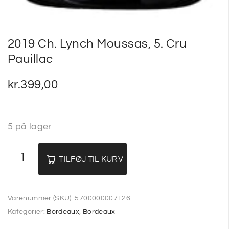
2019 Ch. Lynch Moussas, 5. Cru
Pauillac
kr.
399,00
5 på lager
TILFØJ TIL KURV
Varenummer (SKU):
5700000007126
Kategorier:
Bordeaux
,
Bordeaux