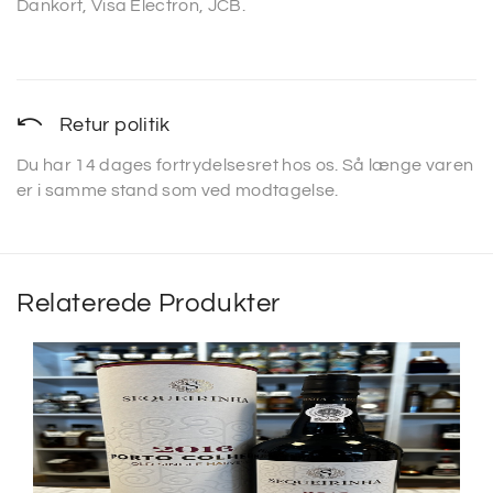
Dankort, Visa Electron, JCB.
Retur politik
Du har 14 dages fortrydelsesret hos os. Så længe varen
er i samme stand som ved modtagelse.
Relaterede Produkter