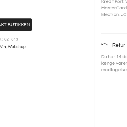
Kredit Kort:
MasterCard,
Electron, JC
KT BUTIKKEN
):
621043
Retur 
,
Vin
,
Webshop
Du har 14 da
længe varen
modtagelse