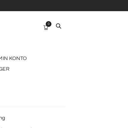
0
MIN KONTO
GER
ing