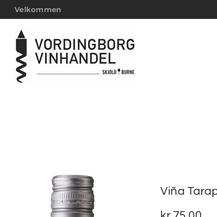
Velkommen
Viña Tara
kr.
75,00