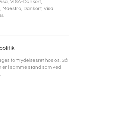
 Visa, VISA-Dankort,
 Maestro, Dankort, Visa
B.
politik
ges fortrydelsesret hos os. Så
 er i samme stand som ved
.