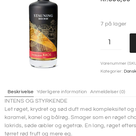
7 på lager
Varenummer (SKU
Kategorier:
Dansk
Beskrivelse
Yderligere information
Anmeldelser (0)
INTENS OG STYRKENDE
Let røget, krydret og sød duft med kompleksitet og s
karamel, kanel og bålrøg. Smager som en røget ch
lakrids, søde æbler og egetræ. En lang, røget efter
tørret rød fruft og mere eg.