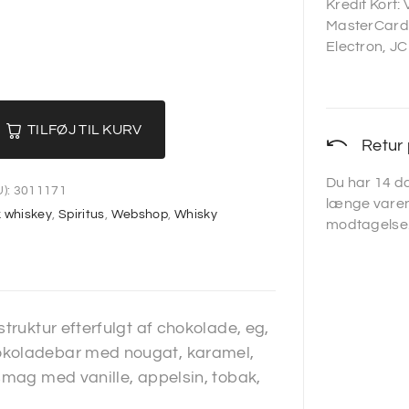
Kredit Kort:
MasterCard,
Electron, JC
TILFØJ TIL KURV
Retur 
Du har 14 da
):
3011171
længe varen
 whiskey
,
Spiritus
,
Webshop
,
Whisky
modtagelse
truktur efterfulgt af chokolade, eg,
okoladebar med nougat, karamel,
smag med vanille, appelsin, tobak,