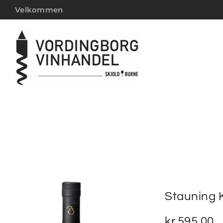
Velkommen
Stauning 
kr.
595,00