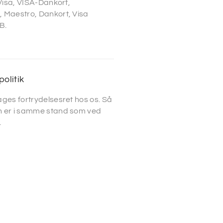
 Visa, VISA-Dankort,
 Maestro, Dankort, Visa
B.
politik
ges fortrydelsesret hos os. Så
 er i samme stand som ved
.