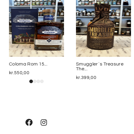
Coloma Rom 15...
Smuggler´s Treasure
The...
kr.
550,00
kr.
399,00