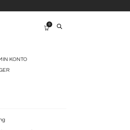
0
MIN KONTO
GER
ing