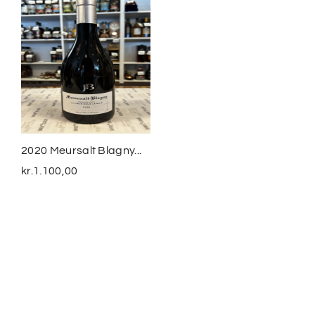
2020 Meursalt Blagny...
Sequeirinha Colheita
2016...
kr.
1.100,00
kr.
350,00