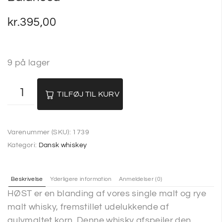
kr.
395,00
9 på lager
TILFØJ TIL KURV
Varenummer (SKU):
1739
Kategori:
Dansk whiskey
Beskrivelse
Yderligere information
Anmeldelser (0)
HØST er en blanding af vores single malt og rye
malt whisky, fremstillet udelukkende af
gulvmaltet korn. Denne whisky afspejler den