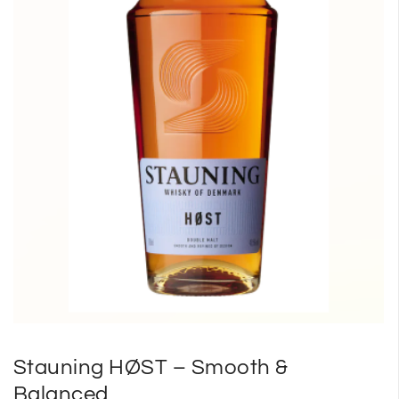
SP
SM
Stauning HØST – Smooth &
Balanced