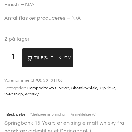
Finish – N/A
Antal flasker produceres – N/A
2 på lager
TILFØJ TIL KURV
Varenummer (SKU):
50131100
Kategorier:
Campbeltown & Arran
,
Skotsk whisky
,
Spiritus
,
Webshop
,
Whisky
Beskrivelse
Yderligere information
Anmeldelser (0)
Springbank 15 Years er en single malt whisky fra
håndværksdestilleriet Springbank i