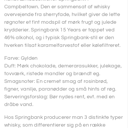
Campbeltown. Den er sammensat af whisky
overvejende fra sherryfade, hvilket giver de lette
røgnoter et fint modspil af mørk frugt og julede
krydderier. Springbank 15 Years er tappet ved
46% alkohol, og i typisk Springbank-stil er den
hverken tilsat karamelfarvestof eller kølefiltreret.
Farve: Gylden
Duft: Mørk chokolade, demerarasukker, julekage,
tovværk, ristede mandler og brændt eg.
Smagsnoter: En cremet smag af rosinbrød,
figner, vanilje, paranødder og små hints af røg.
Serveringsforslag: Bør nydes rent, evt. med en
dråbe vand.
Hos Springbank producerer man 3 distinkte typer
whisky, som differentierer sig på en række