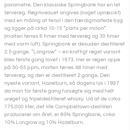
parametre. Den klassiske Springbank har en let
tørverøg. Røgniveauet angives (noget upræcist)
med en måling af fenol i den færdigmaltede byg
og ligger på cirka 10-15 ”parts per milion”
(malten tørres 6 timer med tørverøg og 30 timer
med varm luft). Springbank er desuden destilleret
2.5 gange. ”Longrow” – en kraftigt røget variant
blev første gang lavet i 1973. Her er røgen oppe
på 50-55 ppm, malten tørres 48 timer med
tørverøg, og den er destilleret 2 gange. Den
nyeste variant, Hazelburn, så dagens lys i 1997
da man for første gang forsøgte sig med helt
urøget og tripeldestilleret whisky. Ud af de cirka
175.000 liter, det lille Campbeltown-destilleri
producerer om året, er 80% Springbank, cirka
10% Longrow og 10% Hazelburn.