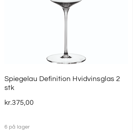
SP
SM
Spiegelau Definition Hvidvinsglas 2
stk
kr.
375,00
6 på lager