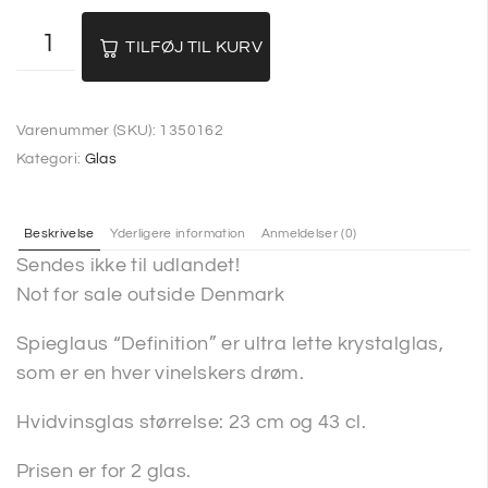
TILFØJ TIL KURV
Varenummer (SKU):
1350162
Kategori:
Glas
Beskrivelse
Yderligere information
Anmeldelser (0)
Sendes ikke til udlandet!
Not for sale outside Denmark
Spieglaus “Definition” er ultra lette krystalglas,
som er en hver vinelskers drøm.
Hvidvinsglas størrelse: 23 cm og 43 cl.
Prisen er for 2 glas.