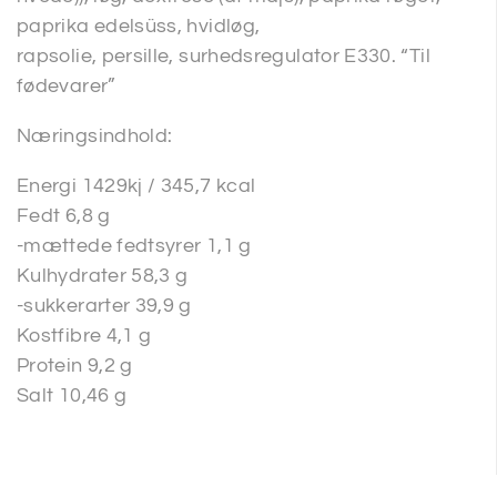
paprika edelsüss, hvidløg,
rapsolie, persille, surhedsregulator E330. “Til
fødevarer”
Næringsindhold:
Energi 1429kj / 345,7 kcal
Fedt 6,8 g
-mættede fedtsyrer 1,1 g
Kulhydrater 58,3 g
-sukkerarter 39,9 g
Kostfibre 4,1 g
Protein 9,2 g
Salt 10,46 g