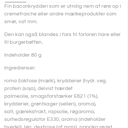
Fin baconkrydderi som er utrolig nem at røre op i
cremefraiche eller andre mælkeprodukter som
smør, ost mm.
Den kan også blandes i fars til forloren hare eller
til burgerbøffen.
Indeholder 80 g
Ingredienser:
roma (laktose (mælk), krydderier (hydr. veg.
protein (soja), delvist hærdet
palmeolie, smagsforstærker E621 (1%),
krydderier, grøntsager (selleri), aroma),
salt, gærekstrakt, rapsolie, røgaroma,
surhedsregulator E330, aroma (indeholder
hvede)), løg, dextrose (af majs), paprika røget,