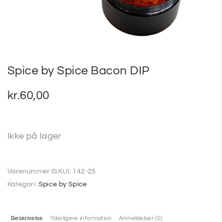
SP
SM
Spice by Spice Bacon DIP
kr.
60,00
Ikke på lager
Varenummer (SKU):
142-25
Kategori:
Spice by Spice
Beskrivelse
Yderligere information
Anmeldelser (0)