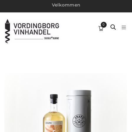
Velkommen
0
HJ
SP
VI
W
MI
VI