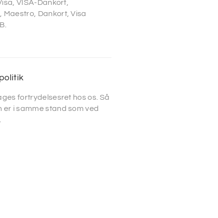
 Visa, VISA-Dankort,
 Maestro, Dankort, Visa
B.
politik
ges fortrydelsesret hos os. Så
 er i samme stand som ved
.