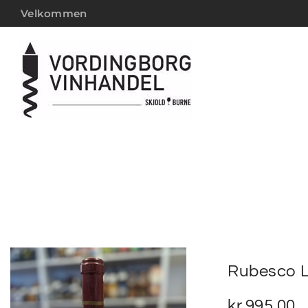
Velkommen
Rubesco L
kr.
995,00