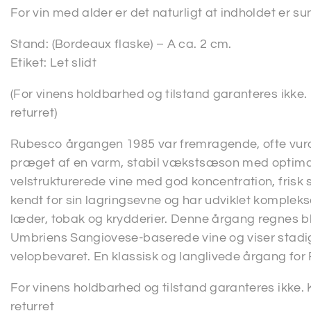
For vin med alder er det naturligt at indholdet er su
Stand: (Bordeaux flaske) – A ca. 2 cm.
Etiket: Let slidt
(For vinens holdbarhed og tilstand garanteres ikke
returret)
Rubesco årgangen 1985 var fremragende, ofte vurd
præget af en varm, stabil vækstsæson med optimal
velstrukturerede vine med god koncentration, frisk s
kendt for sin lagringsevne og har udviklet kompleks
læder, tobak og krydderier. Denne årgang regnes bl
Umbriens Sangiovese-baserede vine og viser stadig
velopbevaret. En klassisk og langlivede årgang for
For vinens holdbarhed og tilstand garanteres ikke.
returret