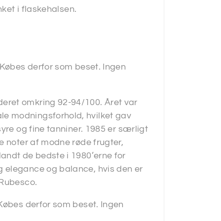
nket i flaskehalsen.
. Købes derfor som beset. Ingen
eret omkring 92-94/100. Året var
e modningsforhold, hvilket gav
yre og fine tanniner. 1985 er særligt
e noter af modne røde frugter,
andt de bedste i 1980’erne for
 elegance og balance, hvis den er
 Rubesco.
 Købes derfor som beset. Ingen