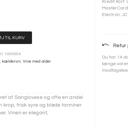
Kredit Kort:
MasterCard,
Electron, JC
ØJ TIL KURV
Retur 
):
1000004
Du har 14 da
n
,
kældervin
,
Vine med alder
længe varen
modtagelse
ret af Sangiovese og ofte en andel
 krop, frisk syre og bløde tanniner
er. Vinen er elegant,