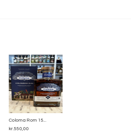
Coloma Rom 15...
Smuggler´s Treasure
The...
kr.
550,00