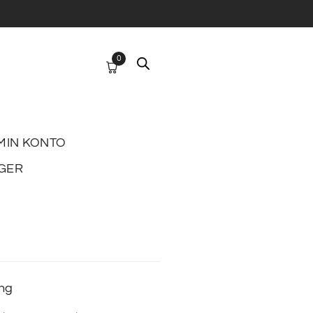
0
MIN KONTO
GER
ing