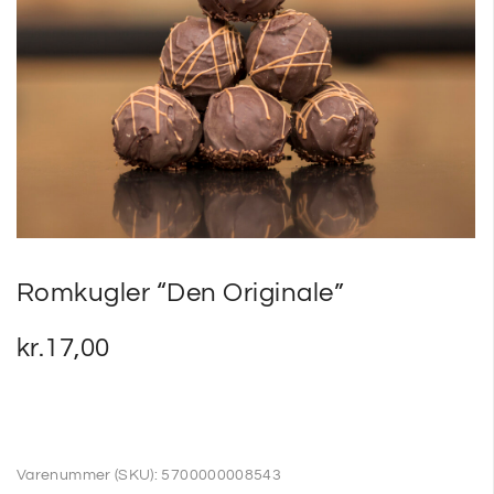
SP
SM
Romkugler “Den Originale”
kr.
17,00
Varenummer (SKU):
5700000008543