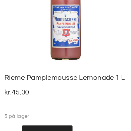
SP
SM
Rieme Pamplemousse Lemonade 1 L
kr.
45,00
5 på lager