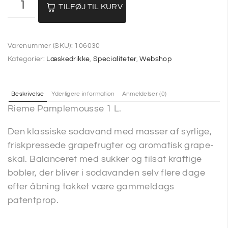
TILFØJ TIL KURV
Varenummer (SKU):
106030
Kategorier:
Læskedrikke
,
Specialiteter
,
Webshop
Beskrivelse
Yderligere information
Anmeldelser (0)
Rieme Pamplemousse 1 L.
Den klassiske sodavand med masser af syrlige,
friskpressede grapefrugter og aromatisk grape-
skal. Balanceret med sukker og tilsat kraftige
bobler, der bliver i sodavanden selv flere dage
efter åbning takket være gammeldags
patentprop.