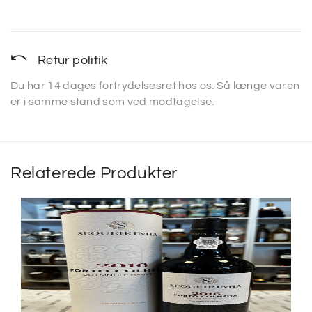
Retur politik
Du har 14 dages fortrydelsesret hos os. Så længe varen
er i samme stand som ved modtagelse.
Relaterede Produkter